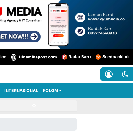
tice
Radar Baru
Seedbacklink
Dinamikapost.com
INTERNASIONAL
KOLOM