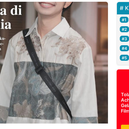
K
Tol
Ach
Gel
Fil