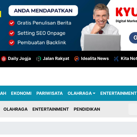
Daily Jogja
Jalan Rakyat
Idealita News
Kita No
RAH
EKONOMI
PARIWISATA
OLAHRAGA
ENTERTAINMENT
OLAHRAGA
ENTERTAINMENT
PENDIDIKAN