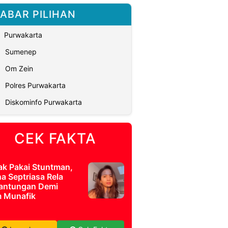
ABAR PILIHAN
Purwakarta
Sumenep
Om Zein
Polres Purwakarta
Diskominfo Purwakarta
CEK FAKTA
ak Pakai Stuntman,
a Septriasa Rela
antungan Demi
m Munafik