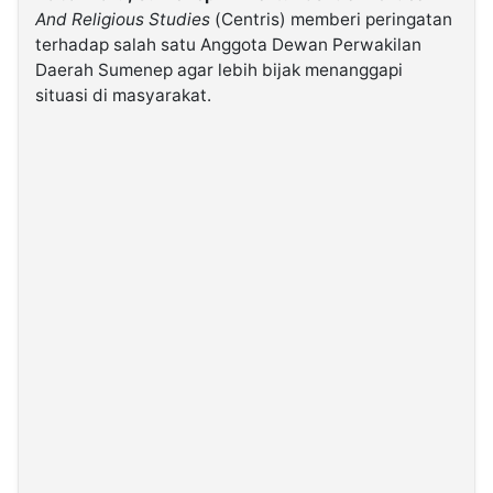
And Religious Studies
(Centris) memberi peringatan
terhadap salah satu Anggota Dewan Perwakilan
©
Daerah Sumenep agar lebih bijak menanggapi
Kabarbaru.co
-
situasi di masyarakat.
2026
PT.
Kabarbaru
Media
Holding