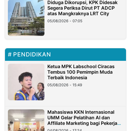
Diduga Dikorupsi, KPK Didesak
Segera Periksa Dirut PT ADCP
atas Mangkraknya LRT City
05/08/2026 - 07:05
PENDIDIKAN
Ketua MPK Labschool Ciracas
Tembus 100 Pemimpin Muda
Terbaik Indonesia
05/08/2026 - 15:49
Mahasiswa KKN Internasional
UMM Gelar Pelatihan AI dan
Affiliate Marketing bagi Pekerja
Migran Indonesia di Taiwan
04/08/2026 - 17:24