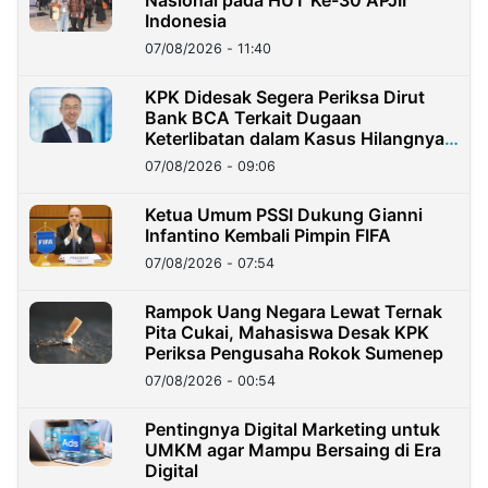
Nasional pada HUT Ke-30 APJII
Indonesia
07/08/2026 - 11:40
KPK Didesak Segera Periksa Dirut
Bank BCA Terkait Dugaan
Keterlibatan dalam Kasus Hilangnya
Dana Nasabah Rp2,58 Miliar
07/08/2026 - 09:06
Ketua Umum PSSI Dukung Gianni
Infantino Kembali Pimpin FIFA
07/08/2026 - 07:54
Rampok Uang Negara Lewat Ternak
Pita Cukai, Mahasiswa Desak KPK
Periksa Pengusaha Rokok Sumenep
07/08/2026 - 00:54
Pentingnya Digital Marketing untuk
UMKM agar Mampu Bersaing di Era
Digital