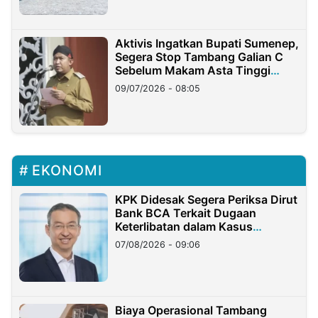
Aktivis Ingatkan Bupati Sumenep,
Segera Stop Tambang Galian C
Sebelum Makam Asta Tinggi
Longsor
09/07/2026 - 08:05
EKONOMI
KPK Didesak Segera Periksa Dirut
Bank BCA Terkait Dugaan
Keterlibatan dalam Kasus
Hilangnya Dana Nasabah Rp2,58
07/08/2026 - 09:06
Miliar
Biaya Operasional Tambang