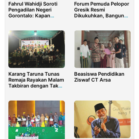
Fahrul Wahidji Soroti
Forum Pemuda Pelopor
Pengadilan Negeri
Gresik Resmi
Gorontalo: Kapan
Dikukuhkan, Bangun
Penitipan ganti rugi
Sinergi Kebaikan
Lahan PSN Bulango Ulu
Ramadhan Lewat
Dibayar?
Kolaborasi Sosial dan
Wisata untuk Anak
Yatim
Karang Taruna Tunas
Beasiswa Pendidikan
Remaja Rayakan Malam
Ziswaf CT Arsa
Takbiran dengan Takbir
Keliling dan Santunan