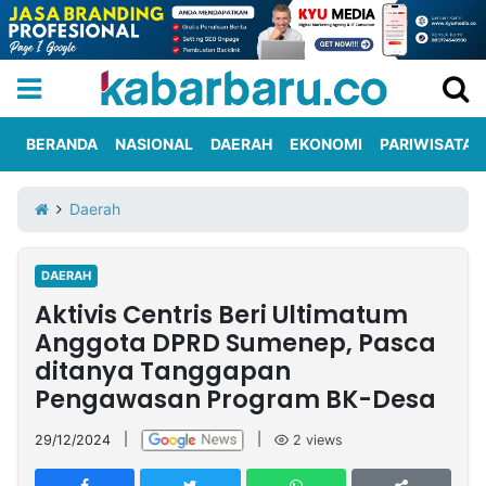
BERANDA
NASIONAL
DAERAH
EKONOMI
PARIWISATA
Informasi
KabarbaruTV
Kirim
Tentang
Daerah
Iklan
Berita
Kami
DAERAH
Berita
Aktivis Centris Beri Ultimatum
Nasional
International
Olahraga
Entertainment
Daerah
Pariwisata
Kuliner
Kolom
Anggota DPRD Sumenep, Pasca
ditanya Tanggapan
Pengawasan Program BK-Desa
Network
29/12/2024
|
|
2
views
PT
TREETAN