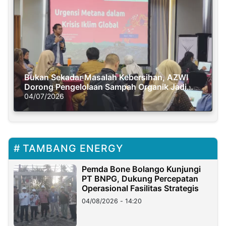
Bukan Sekadar Masalah Kebersihan, AZWI
Dorong Pengelolaan Sampah Organik Jadi
Solusi Krisis Iklim
04/07/2026
TAMBANG ENERGY
Pemda Bone Bolango Kunjungi
PT BNPG, Dukung Percepatan
Operasional Fasilitas Strategis
04/08/2026 - 14:20