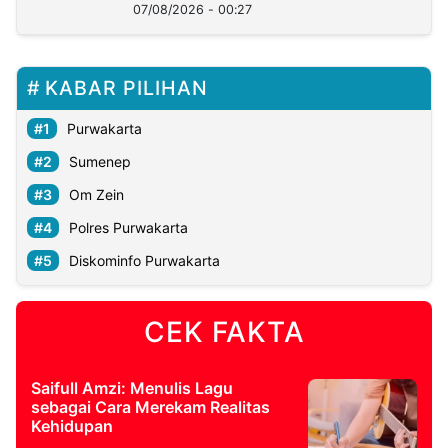
07/08/2026 - 00:27
KABAR PILIHAN
Purwakarta
Sumenep
Om Zein
Polres Purwakarta
Diskominfo Purwakarta
CEK FAKTA
Saifull Amzi: Menulis Lagu
sebagai Cara Merekam Realitas
Kehidupan