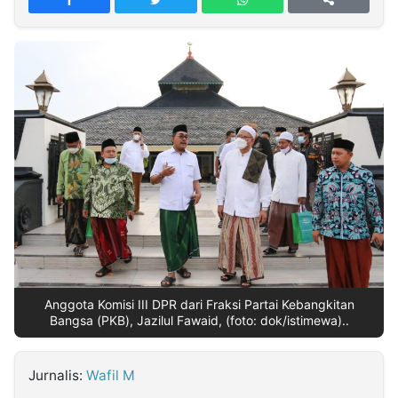
MULTIMEDIA
INDONESIA
Partner
Insight
Suara
Lens
Daily
Jalan
Idealita
Kita
Dinamikapost.com
Radar
Seedbacklink
NTB
Time
IDN
Jogja
Rakyat
News
Notice
Baru
Follow
Kabarbaru
Anggota Komisi III DPR dari Fraksi Partai Kebangkitan
Bangsa (PKB), Jazilul Fawaid, (foto: dok/istimewa)..
Jurnalis:
Wafil M