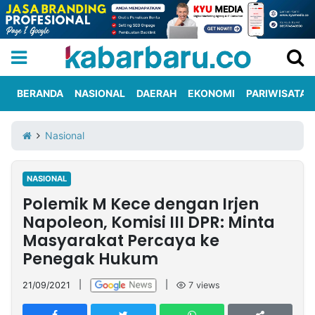
BERANDA
NASIONAL
DAERAH
EKONOMI
PARIWISATA
Informasi
KabarbaruTV
Kirim
Tentang
Nasional
Iklan
Berita
Kami
NASIONAL
Berita
Polemik M Kece dengan Irjen
Nasional
International
Olahraga
Entertainment
Daerah
Pariwisata
Kuliner
Kolom
Napoleon, Komisi III DPR: Minta
Masyarakat Percaya ke
Penegak Hukum
Network
21/09/2021
|
|
7
views
PT
TREETAN