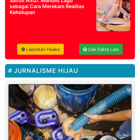
Saifull Amzi: Menulis Lagu
sebagai Cara Merekam Realitas
Kehidupan
Laporkan Hoaks
Cek Fakta Lain
JURNALISME HIJAU