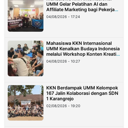
UMM Gelar Pelatihan AI dan
Affiliate Marketing bagi Pekerja
Migran Indonesia di Taiwan
04/08/2026 - 17:24
Mahasiswa KKN Internasional
UMM Kenalkan Budaya Indonesia
melalui Workshop Konten Kreatif
di Taiwan
04/08/2026 - 10:27
KKN Berdampak UMM Kelompok
167 Jalin Kolaborasi dengan SDN
1 Karangrejo
02/08/2026 - 19:20