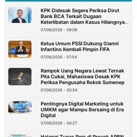
KPK Didesak Segera Periksa Dirut
Bank BCA Terkait Dugaan
Keterlibatan dalam Kasus Hilangnya
Dana Nasabah Rp2,58 Miliar
07/08/2026 - 09:06
Ketua Umum PSSI Dukung Gianni
Infantino Kembali Pimpin FIFA
07/08/2026 - 07:54
Rampok Uang Negara Lewat Ternak
Pita Cukai, Mahasiswa Desak KPK
Periksa Pengusaha Rokok Sumenep
07/08/2026 - 00:54
Pentingnya Digital Marketing untuk
UMKM agar Mampu Bersaing di Era
Digital
07/08/2026 - 00:27
Halangi Tugas Pers di Proyek APBN