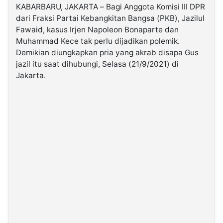
KABARBARU, JAKARTA – Bagi Anggota Komisi III DPR
dari Fraksi Partai Kebangkitan Bangsa (PKB), Jazilul
©
Fawaid, kasus Irjen Napoleon Bonaparte dan
Kabarbaru.co
-
Muhammad Kece tak perlu dijadikan polemik.
2026
Demikian diungkapkan pria yang akrab disapa Gus
jazil itu saat dihubungi, Selasa (21/9/2021) di
PT.
Jakarta.
Kabarbaru
Media
Holding