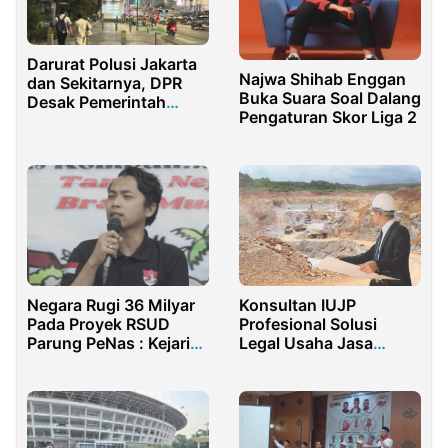
Darurat Polusi Jakarta
Najwa Shihab Enggan
dan Sekitarnya, DPR
Buka Suara Soal Dalang
Desak Pemerintah
Pengaturan Skor Liga 2
Lakukan Hal Ini
Negara Rugi 36 Milyar
Konsultan IUJP
Pada Proyek RSUD
Profesional Solusi
Parung PeNas : Kejari
Legal Usaha Jasa
Bogor Jangan Jadi
Pertambangan
Macan Ompong