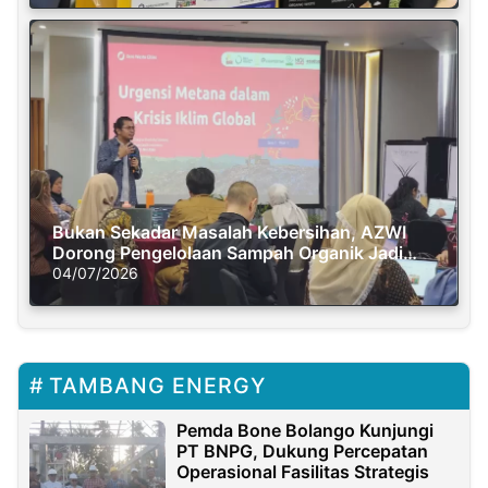
Bukan Sekadar Masalah Kebersihan, AZWI
Dorong Pengelolaan Sampah Organik Jadi
Solusi Krisis Iklim
04/07/2026
TAMBANG ENERGY
Pemda Bone Bolango Kunjungi
PT BNPG, Dukung Percepatan
Operasional Fasilitas Strategis