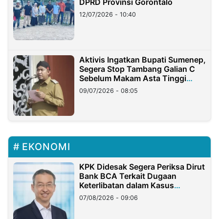
DPRD Provinsi Gorontalo
12/07/2026 - 10:40
Aktivis Ingatkan Bupati Sumenep,
Segera Stop Tambang Galian C
Sebelum Makam Asta Tinggi
Longsor
09/07/2026 - 08:05
EKONOMI
KPK Didesak Segera Periksa Dirut
Bank BCA Terkait Dugaan
Keterlibatan dalam Kasus
Hilangnya Dana Nasabah Rp2,58
07/08/2026 - 09:06
Miliar