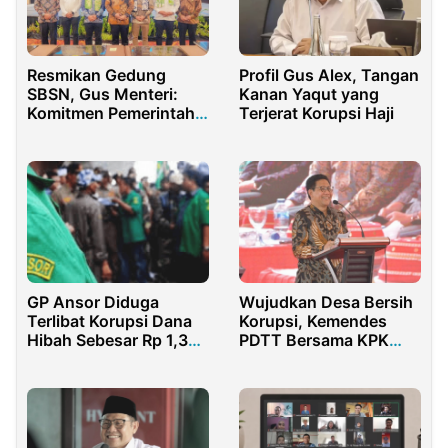
Resmikan Gedung
Profil Gus Alex, Tangan
SBSN, Gus Menteri:
Kanan Yaqut yang
Komitmen Pemerintah
Terjerat Korupsi Haji
Dukung Madrasah
GP Ansor Diduga
Wujudkan Desa Bersih
Terlibat Korupsi Dana
Korupsi, Kemendes
Hibah Sebesar Rp 1,36
PDTT Bersama KPK
Miliar
Tetapkan 10 Lokasi
Antikorupsi