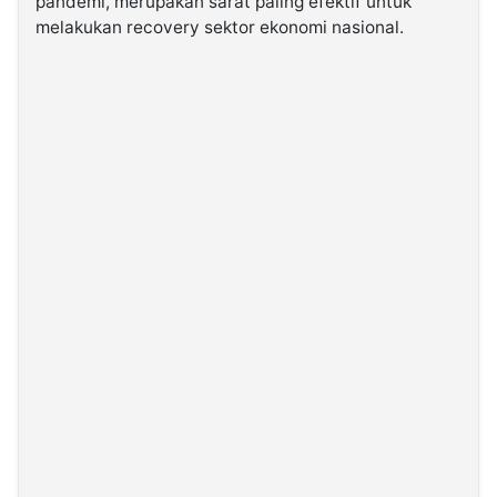
pandemi, merupakan sarat paling efektif untuk
melakukan recovery sektor ekonomi nasional.
©
Kabarbaru.co
-
2026
PT.
Kabarbaru
Media
Holding