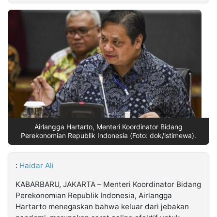
MULTIMEDIA
INDONESIA
Partner
Insight
Suara
Lens
Daily
Jalan
Idealita
Kita
Dinamikapost.com
Radar
Seedbacklink
NTB
Time
IDN
Jogja
Rakyat
News
Notice
Baru
Follow
Kabarbaru
Airlangga Hartarto, Menteri Koordinator Bidang
Perekonomian Republik Indonesia (Foto: dok/istimewa).
:
Haidar Ali
KABARBARU, JAKARTA – Menteri Koordinator Bidang
Perekonomian Republik Indonesia, Airlangga
Hartarto menegaskan bahwa keluar dari jebakan