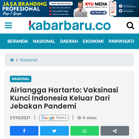
BERANDA
NASIONAL
DAERAH
EKONOMI
PARIWISATA
Informasi
KabarbaruTV
Kirim
Tentang
Nasional
Iklan
Berita
Kami
NASIONAL
Berita
Airlangga Hartarto: Vaksinasi
Nasional
International
Olahraga
Entertainment
Daerah
Pariwisata
Kuliner
Kolom
Kunci Indonesia Keluar Dari
Jebakan Pandemi
Network
21/10/2021
|
|
4
views
PT
TREETAN