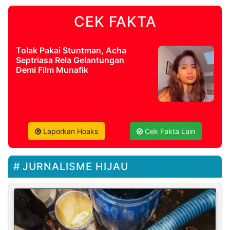
CEK FAKTA
Tolak Pakai Stuntman, Acha
Septriasa Rela Gelantungan
Demi Film Munafik
Laporkan Hoaks
Cek Fakta Lain
JURNALISME HIJAU