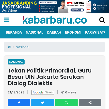
BERANDA
NASIONAL
DAERAH
EKONOMI
PARIWISATA
Informasi
KabarbaruTV
Kirim
Tentang
Nasional
Iklan
Berita
Kami
NASIONAL
Berita
Tekan Politik Primordial, Guru
Nasional
International
Olahraga
Entertainment
Daerah
Pariwisata
Kuliner
Kolom
Besar UIN Jakarta Serukan
Dialog Dialektis
Network
21/12/2023
|
|
6
views
PT
TREETAN