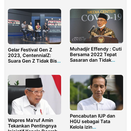
dalam Penyusunan
Wanayasa Ke China
Legislasi
Muhadjir Effendy : Cuti
Gelar Festival Gen Z
Bersama 2022 Tepat
2023, CentennialZ:
Sasaran dan Tidak
Suara Gen Z Tidak Bisa
Merugikan Masyarakat
Dibeli
Pencabutan IUP dan
Wapres Ma’ruf Amin
HGU sebagai Tata
Tekankan Pentingnya
Kelola izin