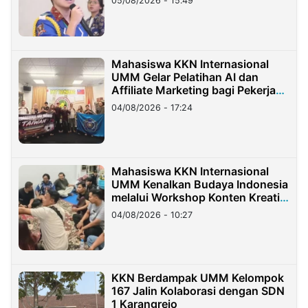
05/08/2026 - 15:49
Mahasiswa KKN Internasional
UMM Gelar Pelatihan AI dan
Affiliate Marketing bagi Pekerja
Migran Indonesia di Taiwan
04/08/2026 - 17:24
Mahasiswa KKN Internasional
UMM Kenalkan Budaya Indonesia
melalui Workshop Konten Kreatif
di Taiwan
04/08/2026 - 10:27
KKN Berdampak UMM Kelompok
167 Jalin Kolaborasi dengan SDN
1 Karangrejo