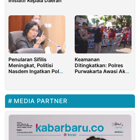
Inisiatif Kepala Daerah
Pertambangan,
Kehutanan dan
Perkebunan
Penularan Sifilis
Keamanan
Meningkat, Politisi
Ditingkatkan: Polres
Nasdem Ingatkan Pola
Purwakarta Awasi Aksi
Hidup Sehat
Penolakan Penutupan
Akses Kereta Api
MEDIA PARTNER