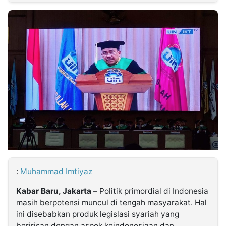
MULTIMEDIA
INDONESIA
Partner
Insight
Suara
Lens
Daily
Jalan
Idealita
Kita
Dinamikapost.com
Radar
Seedbacklink
NTB
Time
IDN
Jogja
Rakyat
News
Notice
Baru
Follow
Kabarbaru
:
Muhammad Imtiyaz
Kabar Baru, Jakarta
– Politik primordial di Indonesia
masih berpotensi muncul di tengah masyarakat. Hal
ini disebabkan produk legislasi syariah yang
beririsan dengan aspek keindonesiaan dan