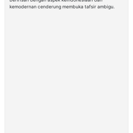
kemodernan cenderung membuka tafsir ambigu.
©
Kabarbaru.co
-
2026
PT.
Kabarbaru
Media
Holding