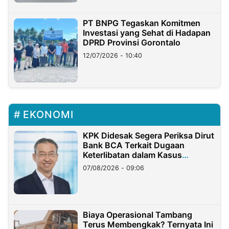
PT BNPG Tegaskan Komitmen
Investasi yang Sehat di Hadapan
DPRD Provinsi Gorontalo
12/07/2026 - 10:40
EKONOMI
KPK Didesak Segera Periksa Dirut
Bank BCA Terkait Dugaan
Keterlibatan dalam Kasus
Hilangnya Dana Nasabah Rp2,58
07/08/2026 - 09:06
Miliar
Biaya Operasional Tambang
Terus Membengkak? Ternyata Ini