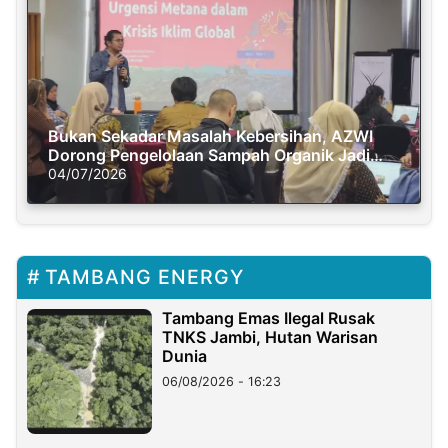
Bukan Sekadar Masalah Kebersihan, AZWI
Dorong Pengelolaan Sampah Organik Jadi
Solusi Krisis Iklim
04/07/2026
TAMBANG ENERGY
Tambang Emas Ilegal Rusak
TNKS Jambi, Hutan Warisan
Dunia
06/08/2026 - 16:23