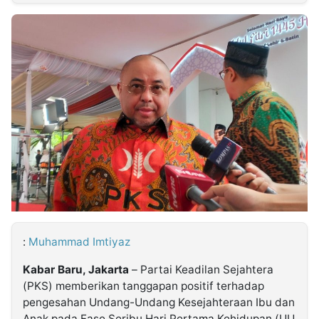
MULTIMEDIA
INDONESIA
Partner
Insight
Suara
Lens
Daily
Jalan
Idealita
Kita
Radar
Seedbacklink
NTB
Time
IDN
Jogja
Rakyat
News
Notice
Baru
Follow
Kabarbaru
:
Muhammad Imtiyaz
Kabar Baru, Jakarta
– Partai Keadilan Sejahtera
(PKS) memberikan tanggapan positif terhadap
pengesahan Undang-Undang Kesejahteraan Ibu dan
Anak pada Fase Seribu Hari Pertama Kehidupan (UU