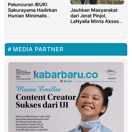
Peluncuran IBUKI
Jauhkan Masyarakat
Sakurayama Hadirkan
dari Jerat Pinjol,
Hunian Minimalis
LaNyalla Minta Akses
Modern di Jababeka
Kredit Perbankan
Cikarang
Dipermudah
MEDIA PARTNER