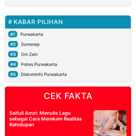
KABAR PILIHAN
Purwakarta
Sumenep
Om Zein
Polres Purwakarta
Diskominfo Purwakarta
CEK FAKTA
Saifull Amzi: Menulis Lagu
sebagai Cara Merekam Realitas
Kehidupan