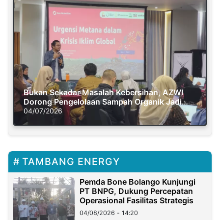
Bukan Sekadar Masalah Kebersihan, AZWI
Dorong Pengelolaan Sampah Organik Jadi
Solusi Krisis Iklim
04/07/2026
TAMBANG ENERGY
Pemda Bone Bolango Kunjungi
PT BNPG, Dukung Percepatan
Operasional Fasilitas Strategis
04/08/2026 - 14:20