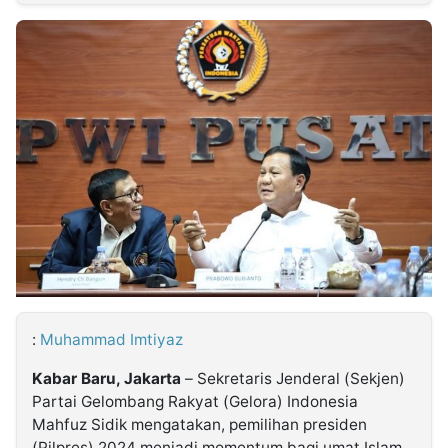
MULTIMEDIA
INDONESIA
Partner
Insight
Suara
Lens
Daily
Jalan
Idealita
Kita
Dinamikapost.com
Radar
Seedbacklink
NTB
Time
IDN
Jogja
Rakyat
News
Notice
Baru
Follow
Kabarbaru
:
Muhammad Imtiyaz
Kabar Baru, Jakarta
– Sekretaris Jenderal (Sekjen)
Partai Gelombang Rakyat (Gelora) Indonesia
Mahfuz Sidik mengatakan, pemilihan presiden
(Pilpres) 2024 menjadi momentum bagi umat Islam