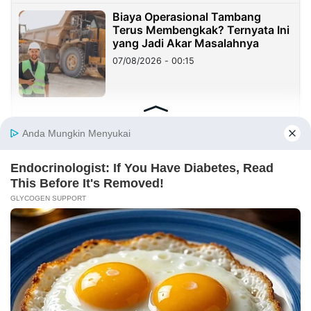
Biaya Operasional Tambang
Terus Membengkak? Ternyata Ini
yang Jadi Akar Masalahnya
07/08/2026 - 00:15
LMPP Jambi Desak Pengusutan
Dana CSR Rp47 Miliar PetroChina
di Tanjabtim
06/08/2026 - 09:19
Demo Skandal Jiwasraya-Asabri,
ATMAJA Desak Kejagung Periksa
Bakrie Group dan Nirwan Bakrie
06/08/2026 - 08:50