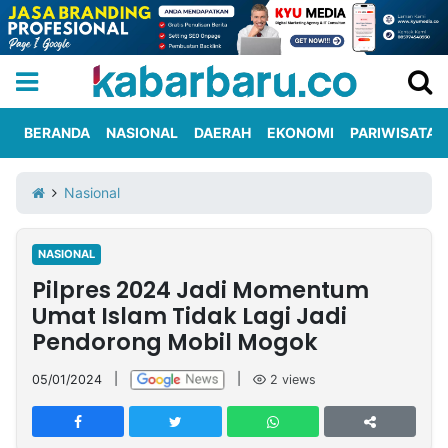
BERANDA
NASIONAL
DAERAH
EKONOMI
PARIWISATA
Informasi
KabarbaruTV
Kirim
Tentang
Nasional
Iklan
Berita
Kami
NASIONAL
Berita
Pilpres 2024 Jadi Momentum
Nasional
International
Olahraga
Entertainment
Daerah
Pariwisata
Kuliner
Kolom
Umat Islam Tidak Lagi Jadi
Pendorong Mobil Mogok
Network
05/01/2024
|
|
2
views
PT
TREETAN