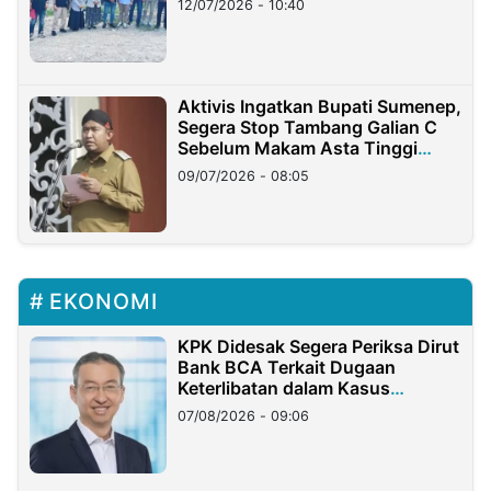
12/07/2026 - 10:40
Aktivis Ingatkan Bupati Sumenep,
Segera Stop Tambang Galian C
Sebelum Makam Asta Tinggi
Longsor
09/07/2026 - 08:05
EKONOMI
KPK Didesak Segera Periksa Dirut
Bank BCA Terkait Dugaan
Keterlibatan dalam Kasus
Hilangnya Dana Nasabah Rp2,58
07/08/2026 - 09:06
Miliar