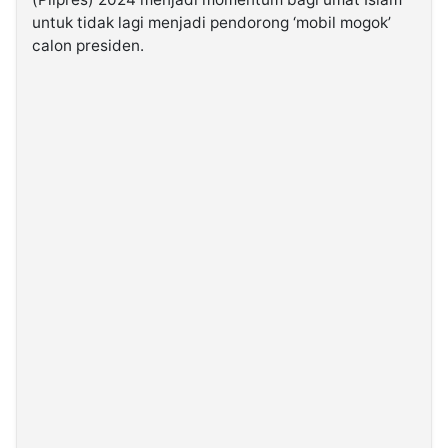
untuk tidak lagi menjadi pendorong ‘mobil mogok’
calon presiden.
©
Kabarbaru.co
-
2026
PT.
Kabarbaru
Media
Holding