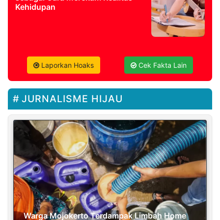
Kehidupan
Laporkan Hoaks
Cek Fakta Lain
JURNALISME HIJAU
Warga Mojokerto Terdampak Limbah Home