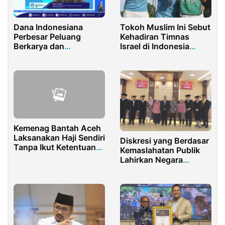
Dana Indonesiana
Tokoh Muslim Ini Sebut
Perbesar Peluang
Kehadiran Timnas
Berkarya dan
Israel di Indonesia
Berbudaya, Guna
Sangat Beresiko
Mumudahkan Pegiat
Seni
Kemenag Bantah Aceh
Laksanakan Haji Sendiri
Diskresi yang Berdasar
Tanpa Ikut Ketentuan
Kemaslahatan Publik
Pemerintah
Lahirkan Negara
Inovatif