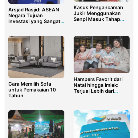
Kasus Pengancaman
Arsjad Rasjid: ASEAN
Jukir Menggunakan
Negara Tujuan
Senpi Masuk Tahap
Investasi yang Sangat
Pemeriksaan Pihak
Menjanjikan
Polisi
Hampers Favorit dari
Cara Memilih Sofa
Natal hingga Imlek:
untuk Pemakaian 10
Terjual Lebih dari
Tahun
250.000 Toples!