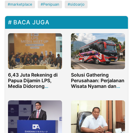
marketplace
Penipuan
sidoarjo
BACA JUGA
6,43 Juta Rekening di
Solusi Gathering
Papua Dijamin LPS,
Perusahaan: Perjalanan
Media Didorong
Wisata Nyaman dan
Tingkatkan Literasi
Berkesan
Keuangan