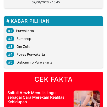
07/08/2026 - 15:45
KABAR PILIHAN
Purwakarta
Sumenep
Om Zein
Polres Purwakarta
Diskominfo Purwakarta
CEK FAKTA
Saifull Amzi: Menulis Lagu
sebagai Cara Merekam Realitas
Kehidupan