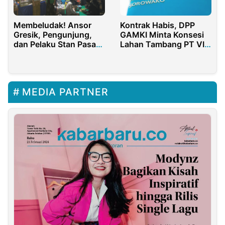
Membeludak! Ansor
Kontrak Habis, DPP
Gresik, Pengunjung,
GAMKI Minta Konsesi
dan Pelaku Stan Pasar
Lahan Tambang PT VI
Rakyat Jadi Penggerak
Dikembalikan ke
Ekonomi
Negara
MEDIA PARTNER