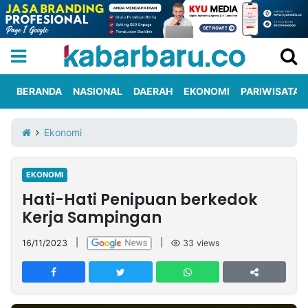
BERANDA
NASIONAL
DAERAH
EKONOMI
PARIWISATA
Informasi
KabarbaruTV
Kirim
Tentang
Ekonomi
Iklan
Berita
Kami
EKONOMI
Berita
Hati-Hati Penipuan berkedok
Nasional
International
Olahraga
Entertainment
Daerah
Pariwisata
Kuliner
Kolom
Kerja Sampingan
16/11/2023
|
|
33
views
Network
PT
TREETAN