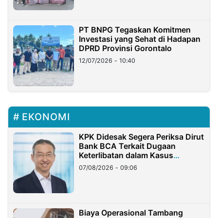
PT BNPG Tegaskan Komitmen
Investasi yang Sehat di Hadapan
DPRD Provinsi Gorontalo
12/07/2026 - 10:40
EKONOMI
KPK Didesak Segera Periksa Dirut
Bank BCA Terkait Dugaan
Keterlibatan dalam Kasus
Hilangnya Dana Nasabah Rp2,58
07/08/2026 - 09:06
Miliar
Biaya Operasional Tambang