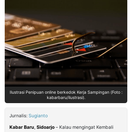
MULTIMEDIA
INDONESIA
Partner
Insight
Suara
Lens
Daily
Jalan
Idealita
Kita
Radar
Seedbacklink
NTB
Time
IDN
Jogja
Rakyat
News
Notice
Baru
Follow
Kabarbaru
Ilustrasi Penipuan online berkedok Kerja Sampingan (Foto :
kabarbaru/ilustrasi).
Jurnalis:
Sugianto
Kabar Baru
,
Sidoarjo
– Kalau mengingat Kembali