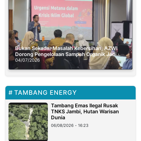
Bukan Sekadar Masalah Kebersihan, AZWI
Dorong Pengelolaan Sampah Organik Jadi
Solusi Krisis Iklim
04/07/2026
TAMBANG ENERGY
Tambang Emas Ilegal Rusak
TNKS Jambi, Hutan Warisan
Dunia
06/08/2026 - 16:23